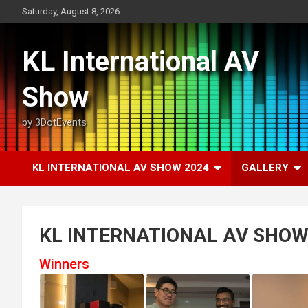
Skip
Saturday, August 8, 2026
to
content
KL International AV
Show
by 3DotEvents
KL INTERNATIONAL AV SHOW 2024
GALLERY
KL INTERNATIONAL AV SHOW
Winners