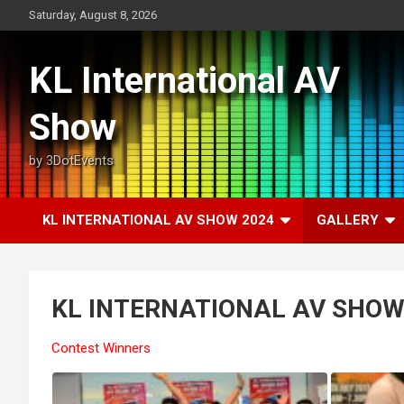
Skip
Saturday, August 8, 2026
to
content
KL International AV
Show
by 3DotEvents
KL INTERNATIONAL AV SHOW 2024
GALLERY
KL INTERNATIONAL AV SHOW
Contest Winners